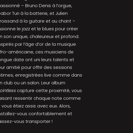
assionné – Bruno Denis à l’orgue,
abor Turi à la batterie, et Julien
roissand à la guitare et au chant –
usionne le jazz et le blues pour créer
n son unique, chaleureux et profond.
nspirés par l’âge d’or de la musique
fro-américaine, ces musiciens de
ongue date ont uni leurs talents et
eur amitié pour offrir des sessions
ntimes, enregistrées live comme dans
n club ou un salon. Leur album
ointless
capture cette proximité, vous
aisant ressentir chaque note comme
i vous étiez assis avec eux. Alors,
nstallez-vous confortablement et
aissez-vous transporter !