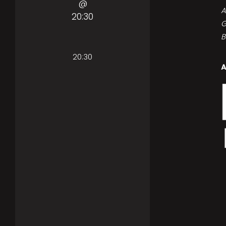
@
A
20:30
G
B
20:30
A