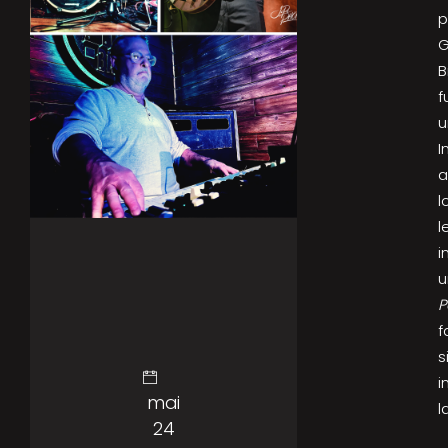
p
G
B
f
u
I
a
l
l
i
u
P
f
s
i
mai
l
24