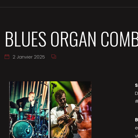
BLUES ORGAN COM
2 Janvier 2025
S
D
#
B
e
v