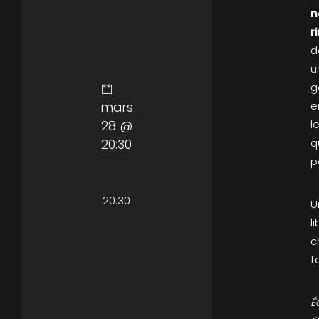
n
r
d
u
g
mars
e
28 @
l
20:30
q
p
20:30
U
l
c
t
É