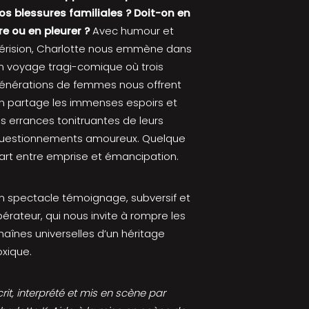
os blessures familiales ? Doit-on en
ire ou en pleurer ?
Avec humour et
érision, Charlotte nous emmène dans
n voyage tragi-comique où trois
énérations de femmes nous offrent
n partage les immenses espoirs et
es errances tonitruantes de leurs
uestionnements amoureux. Quelque
art entre emprise et émancipation.
n spectacle témoignage, subversif et
ibérateur, qui nous invite à rompre les
haînes universelles d’un héritage
oxique.
crit, interprété et mis en scène par