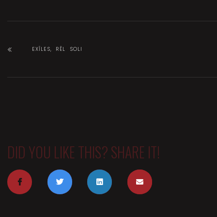
EXÎLES, RÊL SOLI
DID YOU LIKE THIS? SHARE IT!