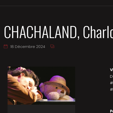
CHACHALAND, Charlo
18 Décembre 2024
V
D
#
#
P