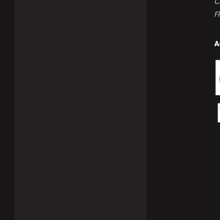
C
F
A