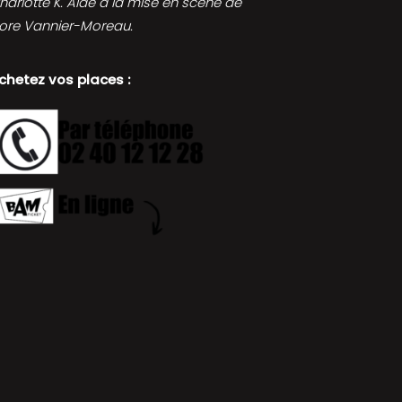
harlotte K. Aide à la mise en scène de
lore Vannier-Moreau.
chetez vos places :