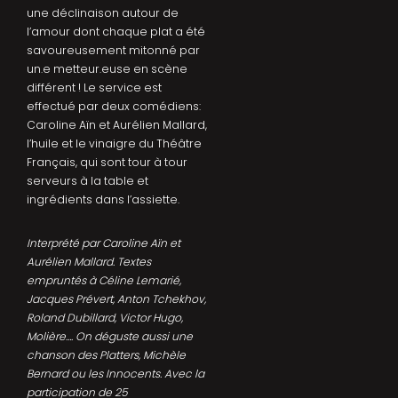
une déclinaison autour de
l’amour dont chaque plat a été
savoureusement mitonné par
un.e metteur.euse en scène
différent ! Le service est
effectué par deux comédiens:
Caroline Aïn et Aurélien Mallard,
l’huile et le vinaigre du Théâtre
Français, qui sont tour à tour
serveurs à la table et
ingrédients dans l’assiette.
Interprété par Caroline Aïn et
Aurélien Mallard. Textes
empruntés à Céline Lemarié,
Jacques Prévert, Anton Tchekhov,
Roland Dubillard, Victor Hugo,
Molière…. On déguste aussi une
chanson des Platters, Michèle
Bernard ou les Innocents. Avec la
participation de 25