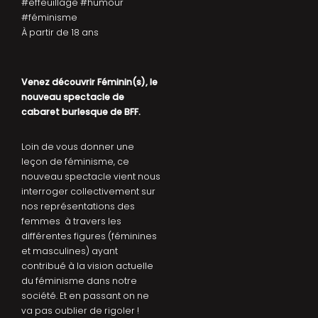
#effeuillage #humour
#féminisme
À partir de 18 ans
Venez découvrir Féminin(s), le
nouveau spectacle de
cabaret burlesque de BFF.
Loin de vous donner une
leçon de féminisme, ce
nouveau spectacle vient nous
interroger collectivement sur
nos représentations des
femmes à travers les
différentes figures (féminines
et masculines) ayant
contribué à la vision actuelle
du féminisme dans notre
société. Et en passant on ne
va pas oublier de rigoler !