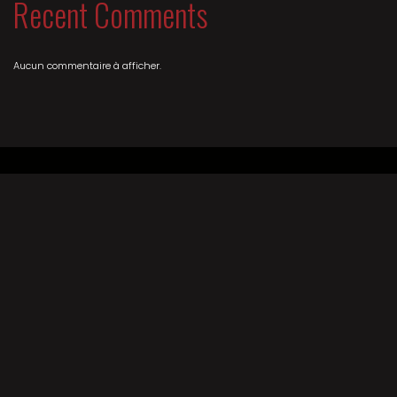
Recent Comments
Aucun commentaire à afficher.
ACHETER SES PLACES
ACCESSIBILITÉ
BÉNÉVOLAT
CONTACT
NEWSLETTER
FICHE TECHNIQUE
PRESSE / PROS
MENTIONS LÉGALES
RETOUR HAUT DE PAGE