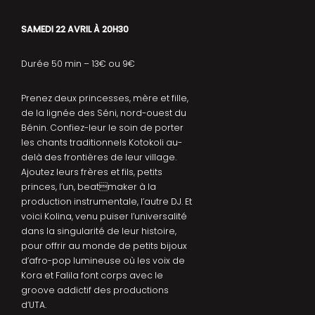
SAMEDI 22 AVRIL À 20H30
Durée 50 min – 13€ ou 9€
Prenez deux princesses, mère et fille,
de la lignée des Séni, nord-ouest du
Bénin. Confiez-leur le soin de porter
les chants traditionnels Kotokoli au-
delà des frontières de leur village.
Ajoutez leurs frères et fils, petits
princes, l’un, beatmaker à la
production instrumentale, l’autre DJ. Et
voici Kolina, venu puiser l’universalité
dans la singularité de leur histoire,
pour offrir au monde de petits bijoux
d’afro-pop lumineuse où les voix de
Kora et Falila font corps avec le
groove addictif des productions
d’UTA.