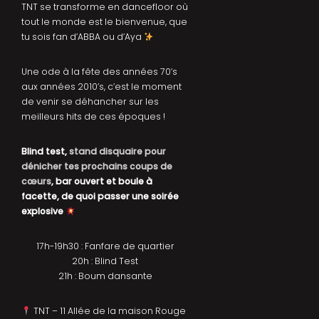
TNT se transforme en dancefloor où
tout le monde est le bienvenue, que
tu sois fan d’ABBA ou d’Aya
Une ode à la fête des années 70’s
aux années 2010’s, c’est le moment
de venir se déhancher sur les
meilleurs hits de ces époques !
Blind test,
stand disquaire pour
dénicher tes prochains coups de
cœurs
, bar ouvert et boule à
facette, de quoi passer une soirée
explosive
17h-19h30 : Fanfare de quartier
20h : Blind Test
21h : Boum dansante
TNT – 11 Allée de la maison Rouge