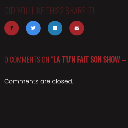
DID YOU LIKE THIS? SHARE IT!
0 COMMENTS ON “
LA T’U’N FAIT SON SHOW –
Comments are closed.
ACHETER SES PLACES
ACCESSIBILITÉ
BÉNÉVOLAT
CONTACT
N