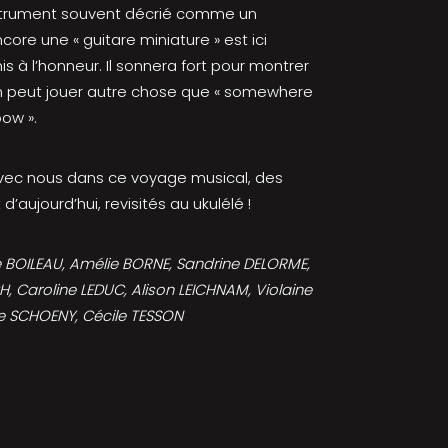
instrument souvent décrié comme un
ncore une « guitare miniature » est ici
s à l’honneur. Il sonnera fort pour montrer
on peut jouer autre chose que « somewhere
bow ».
ec nous dans ce voyage musical, des
t d’aujourd’hui, revisités au ukulélé !
 BOILEAU, Amélie BORNE, Sandrine DELORME,
, Caroline LEDUC, Alison LEICHNAM, Violaine
e SCHOENY, Cécile TESSON