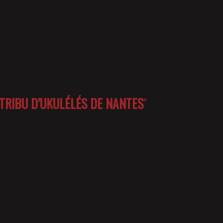
 TRIBU D’UKULÉLÉS DE NANTES
”
EWSLETTER
FICHE TECHNIQUE
PRESSE / PROS
MENTIONS LÉGALES