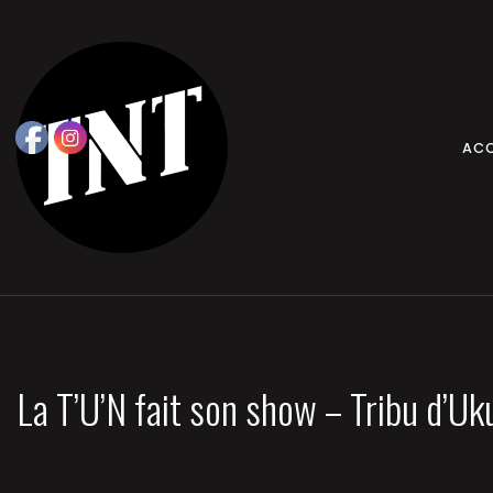
ACC
La T’U’N fait son show – Tribu d’Uk