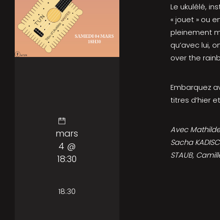
Le ukulélé, 
« jouet » ou e
pleinement mi
qu’avec lui, 
over the rain
Embarquez av
titres d’hier e
Avec Mathilde
mars
Sacha KADISCH
4 @
STAUB, Camill
18:30
18:30