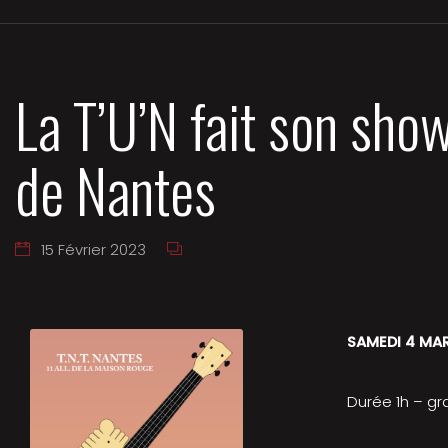
La T’U’N fait son sho
de Nantes
15 Février 2023
SAMEDI 4 MAR
Durée 1h – gr