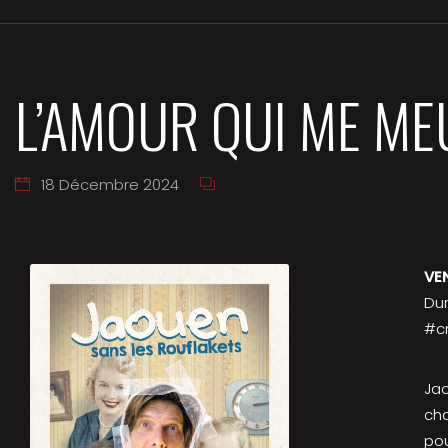
L’AMOUR QUI ME ME
18 Décembre 2024
VE
Dur
#cr
Ja
cha
pou