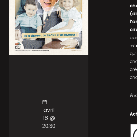
ch
(di
l’a
cir
par
ret
qu’
cho
cré
cha
Écr
avril
Ach
18 @
20:30