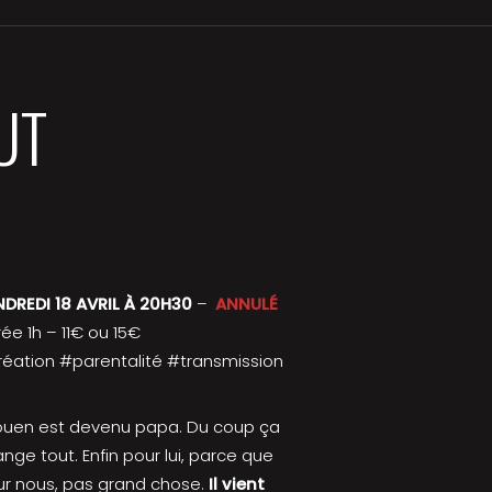
UT
NDREDI 18 AVRIL À 20H30
–
ANNULÉ
ée 1h – 11€ ou 15€
éation #parentalité #transmission
ouen est devenu papa. Du coup ça
nge tout. Enfin pour lui, parce que
r nous, pas grand chose.
Il vient