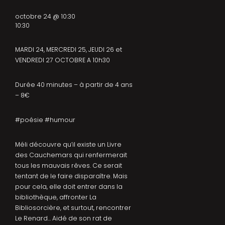
octobre 24 @ 10:30
10:30
MARDI 24, MERCREDI 25, JEUDI 26 et
VENDREDI 27 OCTOBRE A 10h30
Durée 40 minutes – à partir de 4 ans
– 8€
#poésie #humour
Méli découvre qu’il existe un Livre
des Cauchemars qui renfermerait
tous les mauvais rêves. Ce serait
tentant de le faire disparaître. Mais
pour cela, elle doit entrer dans la
bibliothèque, affronter La
Bibliosorcière, et surtout, rencontrer
Le Renard… Aidé de son rat de