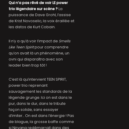
Qui n’a pas rêvé de voir LE power
trio légendaire sur scène ?
La
puissance de Dave Grohl, l’assise
de Krist Novoselic, la voix éraillée et
les distos de Kurt Cobain.
Il n’y a qu’à voir l’impact de
Smells
Like Teen Spirit
pour comprendre
qu’on avait là un phénomène, un
ovni qui disparaîtra avec son
leader bien trop tôt !
C’est là qu’intervient TEEN SPIRIT,
power trio reprenant
sauvagement les standards de la
légende grunge. Ici on est dans le
pur, dans le dur, dans le tribute
façon solide, sans essayer
d’imiter… On est dans l’énergie ! Pas
de blague, la grosse baffe comme
si Nirvana redémarrait dans des